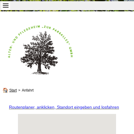
Start
>
Anfahrt
Routenplaner, anklicken, Standort eingeben und losfahren